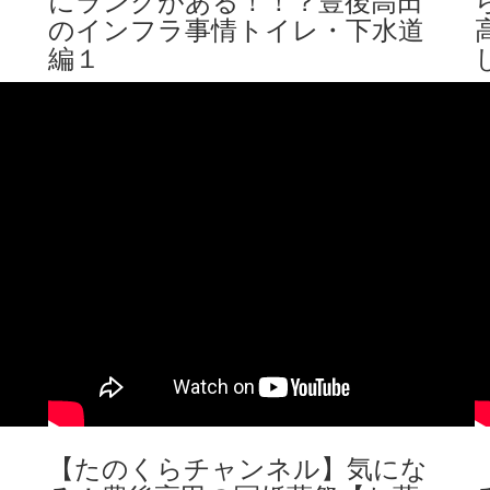
のインフラ事情トイレ・下水道
編１
【たのくらチャンネル】気にな