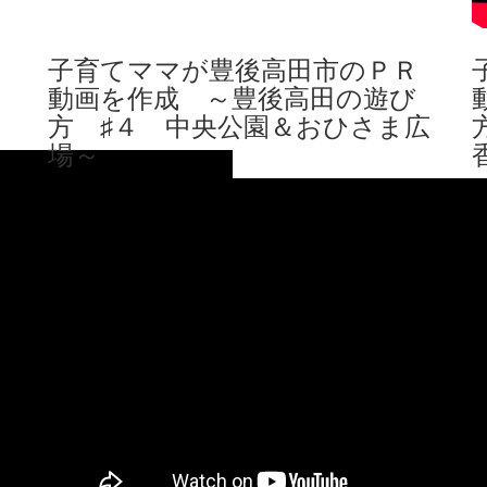
子育てママが豊後高田市のＰＲ
動画を作成 ～豊後高田の遊び
方 ♯４ 中央公園＆おひさま広
場～