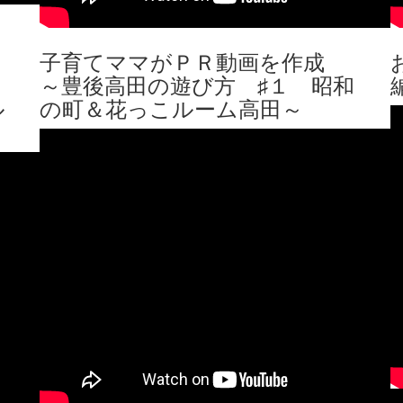
子育てママがＰＲ動画を作成
～豊後高田の遊び方 ♯１ 昭和
ル
の町＆花っこルーム高田～