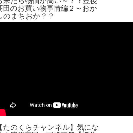
高田のお買い物事情編２～おか
しのまちおか？？
【たのくらチャンネル】気にな