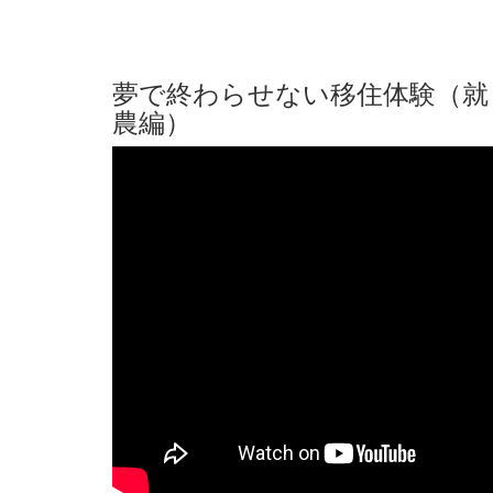
夢で終わらせない移住体験（就
農編）