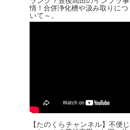
情！合併浄化槽や汲み取りにつ
いて～。
【たのくらチャンネル】不便じ