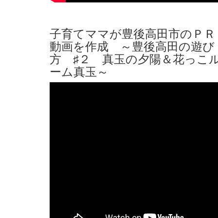
子育てママが豊後高田市のＰＲ
動画を作成 ～豊後高田の遊び
方 ♯２ 真玉の夕陽＆花っこ
ーム真玉～