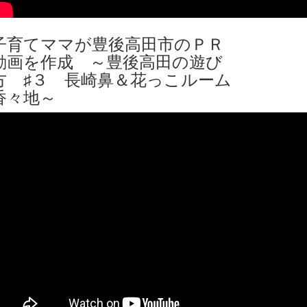
子育てママが豊後高田市のＰＲ
動画を作成 ～豊後高田の遊び
方 ♯３ 長崎鼻＆花っこルーム
香々地～