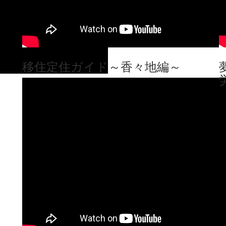
移住定住ガイド～香々地編～