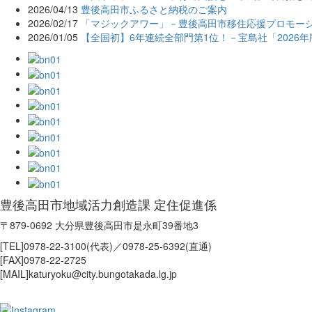
2026/04/13
豊後高田市ふるさと納税のご案内
2026/02/17
「マジックアワー」－豊後高田市移住応援プロモー
2026/01/05
【全国初】6年連続全部門第1位！－宝島社「2026
豊後高田市地域活力創造課 定住促進係
〒879-0692 大分県豊後高田市是永町39番地3
[TEL]0978-22-3100(代表)／0978-25-6392(直通)
[FAX]0978-22-2725
[MAIL]katuryoku@city.bungotakada.lg.jp