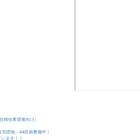
住移住希望者向け）
住宅団地」44区画整備中！
ています！！