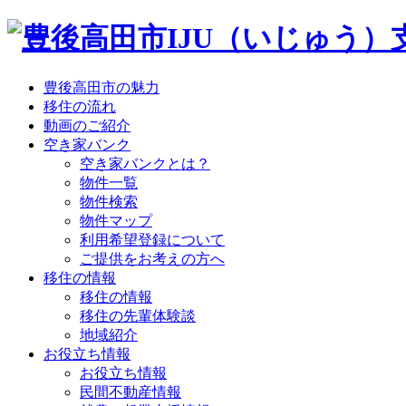
豊後高田市の魅力
移住の流れ
動画のご紹介
空き家バンク
空き家バンクとは？
物件一覧
物件検索
物件マップ
利用希望登録について
ご提供をお考えの方へ
移住の情報
移住の情報
移住の先輩体験談
地域紹介
お役立ち情報
お役立ち情報
民間不動産情報