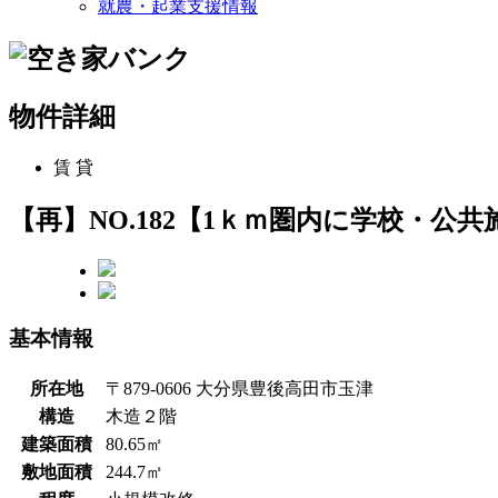
就農・起業支援情報
物件詳細
賃 貸
【再】NO.182【1ｋｍ圏内に学校・公
基本情報
所在地
〒879-0606 大分県豊後高田市玉津
構造
木造２階
建築面積
80.65㎡
敷地面積
244.7㎡