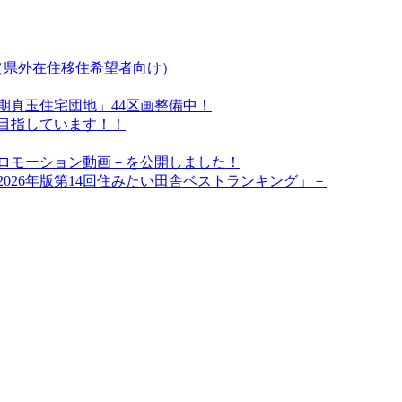
（県外在住移住希望者向け）
期真玉住宅団地」44区画整備中！
目指しています！！
ロモーション動画－を公開しました！
026年版第14回住みたい田舎ベストランキング」－