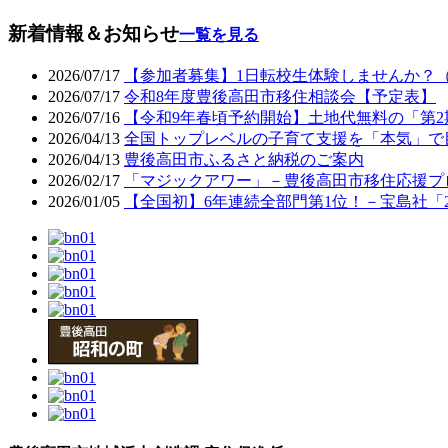
新着情報＆お知らせ
一覧を見る
2026/07/17
【参加者募集】1日転校生体験しませんか？
2026/07/17
令和8年度豊後高田市移住相談会【予定表】
2026/07/16
【令和9年春頃予約開始】土地代無料の「第2
2026/04/13
全国トップレベルの子育て支援を「本気」で
2026/04/13
豊後高田市ふるさと納税のご案内
2026/02/17
「マジックアワー」－豊後高田市移住応援プ
2026/01/05
【全国初】6年連続全部門第1位！－宝島社「2