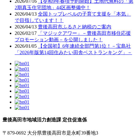
2026/07/16
【令和9年春頃予約開始】土地代無料の「第
2期真玉住宅団地」44区画整備中！
2026/04/13
全国トップレベルの子育て支援を「本気」
で目指しています！！
2026/04/13
豊後高田市ふるさと納税のご案内
2026/02/17
「マジックアワー」－豊後高田市移住応援
プロモーション動画－を公開しました！
2026/01/05
【全国初】6年連続全部門第1位！－宝島社
「2026年版第14回住みたい田舎ベストランキング」－
豊後高田市地域活力創造課 定住促進係
〒879-0692 大分県豊後高田市是永町39番地3