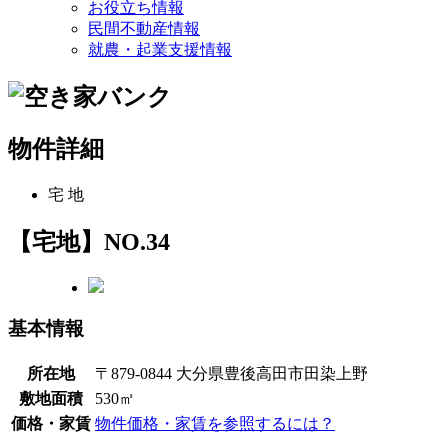
お役立ち情報
民間不動産情報
就農・起業支援情報
物件詳細
宅 地
【宅地】NO.34
基本情報
所在地
〒879-0844 大分県豊後高田市田染上野
敷地面積
530㎡
価格・家賃
物件価格・家賃を参照するには？