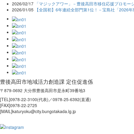
2026/02/17
「マジックアワー」－豊後高田市移住応援プロモー
2026/01/05
【全国初】6年連続全部門第1位！－宝島社「2026
豊後高田市地域活力創造課 定住促進係
〒879-0692 大分県豊後高田市是永町39番地3
[TEL]0978-22-3100(代表)／0978-25-6392(直通)
[FAX]0978-22-2725
[MAIL]katuryoku@city.bungotakada.lg.jp