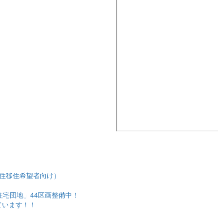
住移住希望者向け）
住宅団地」44区画整備中！
ています！！