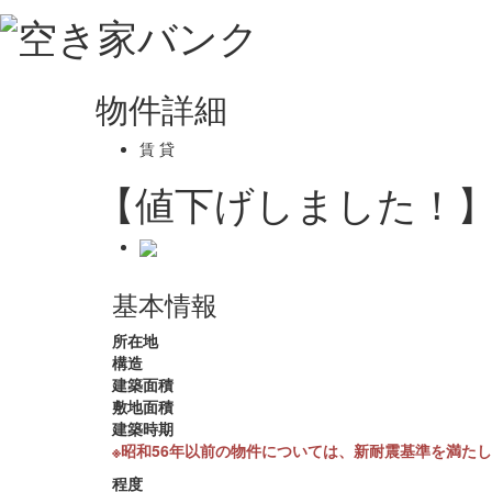
物件詳細
賃 貸
【値下げしました！】
基本情報
所在地
構造
建築面積
敷地面積
建築時期
※昭和56年以前の物件については、新耐震基準を満た
程度